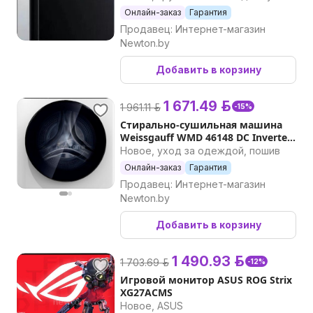
Онлайн-заказ
Гарантия
Продавец: Интернет-магазин
Newton.by
Добавить в корзину
1 671.49 р.
1 961.11 р.
-15%
Стирально-сушильная машина
Weissgauff WMD 46148 DC Inverter
Steam
Новое, уход за одеждой, пошив
Онлайн-заказ
Гарантия
Продавец: Интернет-магазин
Newton.by
Добавить в корзину
1 490.93 р.
1 703.69 р.
-12%
Игровой монитор ASUS ROG Strix
XG27ACMS
Новое, ASUS