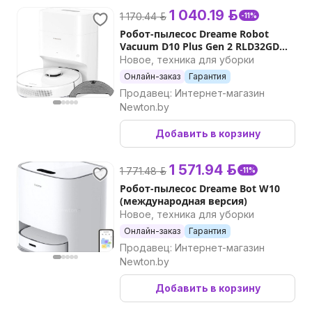
1 040.19 р.
1 170.44 р.
-11%
Робот-пылесос Dreame Robot
Vacuum D10 Plus Gen 2 RLD32GD
(международная версия)
Новое, техника для уборки
Онлайн-заказ
Гарантия
Продавец: Интернет-магазин
Newton.by
Добавить в корзину
1 571.94 р.
1 771.48 р.
-11%
Робот-пылесос Dreame Bot W10
(международная версия)
Новое, техника для уборки
Онлайн-заказ
Гарантия
Продавец: Интернет-магазин
Newton.by
Добавить в корзину