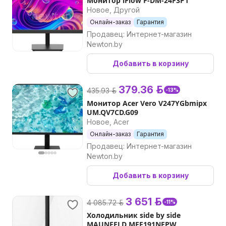
Монитор iFlow F-DM-24F3P1
Новое, Другой
Онлайн-заказ
Гарантия
Продавец: Интернет-магазин
Newton.by
Добавить в корзину
379.36 р.
435.93 р.
-13%
Монитор Acer Vero V247YGbmipx
UM.QV7CD.G09
Новое, Acer
Онлайн-заказ
Гарантия
Продавец: Интернет-магазин
Newton.by
Добавить в корзину
3 651 р.
4 085.72 р.
-11%
Холодильник side by side
MAUNFELD MFF191NFPW