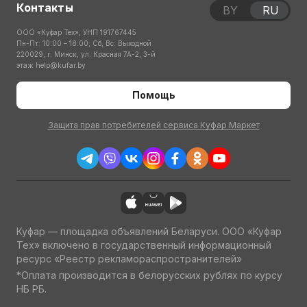
Контакты
BY
RU
ООО «Куфар Тех», УНП 191767445
Пн-Пт: 10:00 – 18:00; Сб, Вс: Выходной
220029, г. Минск, ул. Красная 7А-2, 3-й
этаж
help@kufar.by
Помощь
Защита прав потребителей сервиса Куфар Маркет
Куфар — площадка объявлений Беларуси. ООО «Куфар
Тех» включено в государственный информационный
ресурс «Реестр рекламораспространителей»
*Оплата производится в белорусских рублях по курсу
НБ РБ.