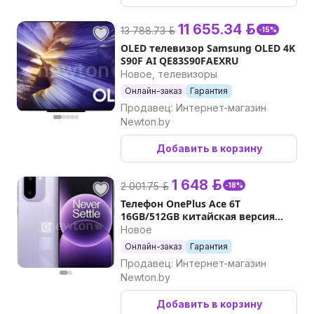
11 655.34 р.
13 788.73 р.
-15%
OLED телевизор Samsung OLED 4K
S90F AI QE83S90FAEXRU
Новое, телевизоры
Онлайн-заказ
Гарантия
Продавец: Интернет-магазин
Newton.by
Добавить в корзину
1 648 р.
2 001.75 р.
-18%
Телефон OnePlus Ace 6T
16GB/512GB китайская версия
(неоновый пурпур)
Новое
Онлайн-заказ
Гарантия
Продавец: Интернет-магазин
Newton.by
Добавить в корзину