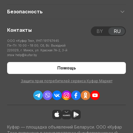
Безопасность
Контакты
BY
RU
ООО «Куфар Тех», УНП 191767445
Пн-Пт: 10:00 – 18:00; Сб, Вс: Выходной
220029, г. Минск, ул. Красная 7А-2, 3-й
этаж
help@kufar.by
Помощь
Защита прав потребителей сервиса Куфар Маркет
Куфар — площадка объявлений Беларуси. ООО «Куфар
Тех» включено в государственный информационный