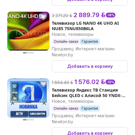
2 889.79 р.
3 371.20 р.
-14%
Телевизор LG NANO 4K UHD AI
NU85 75NU850B6LA
Новое, телевизоры
Онлайн-заказ
Гарантия
Продавец: Интернет-магазин
Newton.by
Добавить в корзину
1 576.02 р.
1 864.49 р.
-15%
Телевизор Яндекс ТВ Станция
Бейсик QLED с Алисой 50 YNDX-
00079B
Новое, телевизоры
Онлайн-заказ
Гарантия
Продавец: Интернет-магазин
Newton.by
Добавить в корзину