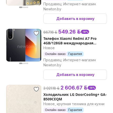
Продавец: Интернет-магазин
Newton.by
Добавить в корзину
549.26 р.
667.16 р.
-18%
Телефон Xiaomi Redmi A7 Pro
4GB/128GB международная
версия (черный)
Новое
Онлайн-заказ
Гарантия
Продавец: Интернет-магазин
Newton.by
Добавить в корзину
2 606.67 р.
3 021.18 р.
-14%
Холодильник LG DoorCooling+ GA-
B509CEQM
Новое, крупная техника для кухни
Онлайн-заказ
Гарантия