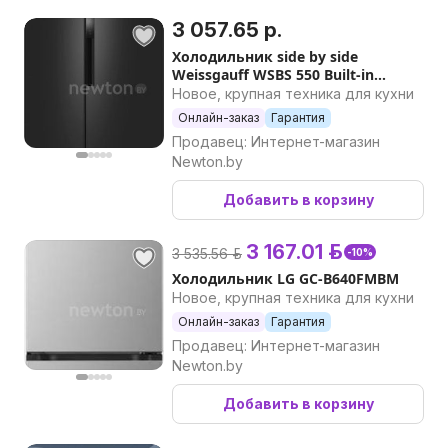
3 057.65 р.
Холодильник side by side
Weissgauff WSBS 550 Built-in
NoFrost Inverter Black
Новое, крупная техника для кухни
Онлайн-заказ
Гарантия
Продавец: Интернет-магазин
Newton.by
Добавить в корзину
3 167.01 р.
3 535.56 р.
-10%
Холодильник LG GC-B640FMBM
Новое, крупная техника для кухни
Онлайн-заказ
Гарантия
Продавец: Интернет-магазин
Newton.by
Добавить в корзину