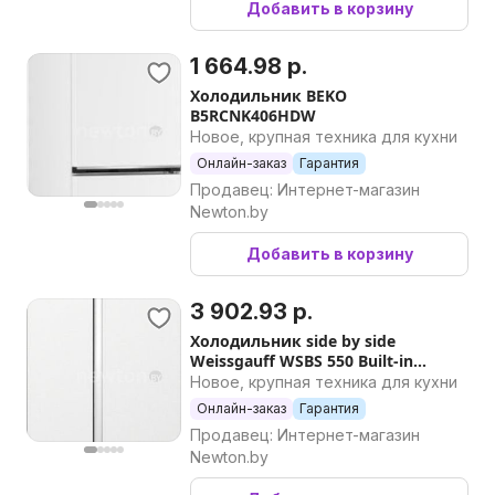
Добавить в корзину
1 664.98 р.
Холодильник BEKO
B5RCNK406HDW
Новое, крупная техника для кухни
Онлайн-заказ
Гарантия
Продавец: Интернет-магазин
Newton.by
Добавить в корзину
3 902.93 р.
Холодильник side by side
Weissgauff WSBS 550 Built-in
NoFrost Inverter White Glass
Новое, крупная техника для кухни
Онлайн-заказ
Гарантия
Продавец: Интернет-магазин
Newton.by